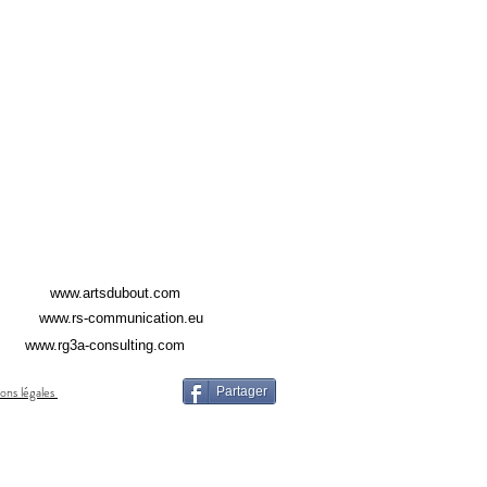
www.artsdubout.com
www.rs-communication.eu
www.rg3a-consulting.com
ons légales
Partager