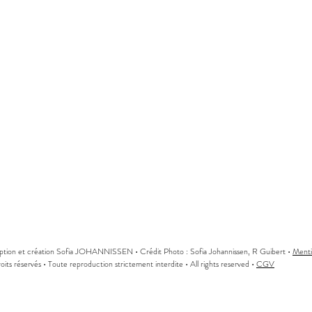
tion et création Sofia JOHANNISSEN • Crédit Photo : Sofia Johannissen, R Guibert •
Menti
oits réservés • Toute reproduction strictement interdite • All rights reserved •
CGV