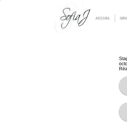
ACCUEIL
GRA
Sta
oct
Réa