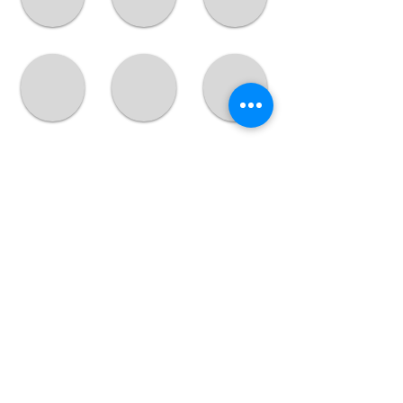
>>> TARIFS / COMMANDER
sofia.j.studio@gmail.com
+33(0)6 26 34 40 80
sofia.j.studio@gmail.com
+33(0)6 26 34 40 80
Conception et création Sofia JOHANNISSEN • Crédit Photo : Sofia