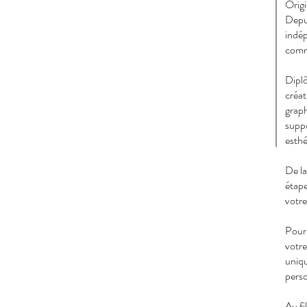
Origi
Depui
indép
comm
Diplô
créat
graph
suppo
esthé
De la
étape
votre
Pour 
votre
uniqu
perso
Au fi