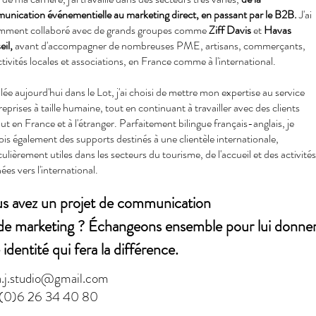
nication événementielle au marketing direct, en passant par le B2B.
J'ai
mment collaboré avec de grands groupes comme
Ziff Davis
et
Havas
il,
avant d'accompagner de nombreuses PME, artisans, commerçants,
ctivités locales et associations, en France comme à l'international.
llée aujourd'hui dans le Lot, j'ai choisi de mettre mon expertise au service
reprises à taille humaine, tout en continuant à travailler avec des clients
ut en France et à l'étranger. Parfaitement bilingue français-anglais, je
is également des supports destinés à une clientèle internationale,
culièrement utiles dans les secteurs du tourisme, de l'accueil et des activités
ées vers l'international.
s avez un projet de communication
de marketing ? Échangeons ensemble pour lui donne
identité qui fera la différence.
a.j.studio@gmail.com
(0)6 26 34 40 80