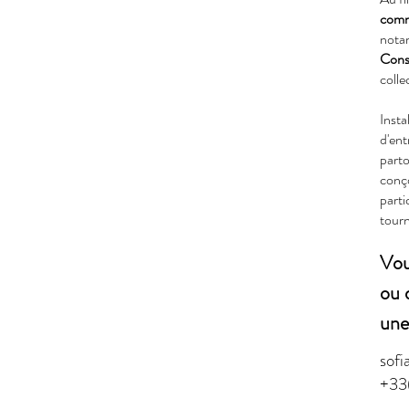
commu
nota
Conse
colle
Insta
d'ent
parto
conço
parti
tourn
Vou
ou 
une 
sofi
+33