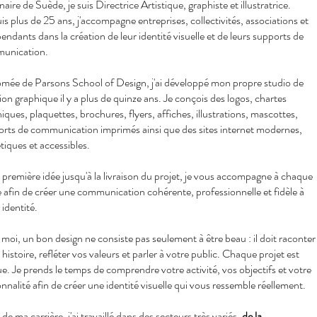
naire de Suède, je suis Directrice Artistique, graphiste et illustratrice.
s plus de 25 ans, j'accompagne entreprises, collectivités, associations et
endants dans la création de leur identité visuelle et de leurs supports de
unication.
mée de Parsons School of Design, j'ai développé mon propre studio de
ion graphique il y a plus de quinze ans. Je conçois des logos, chartes
iques, plaquettes, brochures, flyers, affiches, illustrations, mascottes,
rts de communication imprimés ainsi que des sites internet modernes,
tiques et accessibles.
 première idée jusqu'à la livraison du projet, je vous accompagne à chaque
 afin de créer une communication cohérente, professionnelle et fidèle à
 identité.
moi, un bon design ne consiste pas seulement à être beau : il doit raconter
 histoire, refléter vos valeurs et parler à votre public. Chaque projet est
e. Je prends le temps de comprendre votre activité, vos objectifs et votre
nnalité afin de créer une identité visuelle qui vous ressemble réellement.
l de ma carrière, j'ai travaillé dans des secteurs très variés,
de la