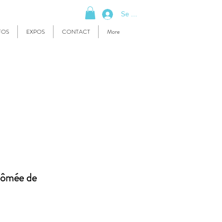
Se connecter
FOS
EXPOS
CONTACT
More
lômée de