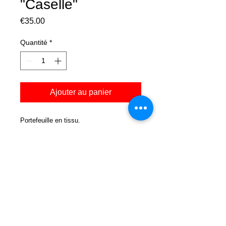
"Caselle"
Prix
€35.00
Quantité
*
Ajouter au panier
Portefeuille en tissu.
Fabrication à l'unité à la commande.
sofia.j.studio@gmail.com
+33(0)6 26 34 40 80
Conception et création Sofia JOHANNISSEN • Crédit Photo : Sofia
Johannissen, R Guibert •
Mentions légales
Tous droits réservés • Toute reproduction strictement interdite • All